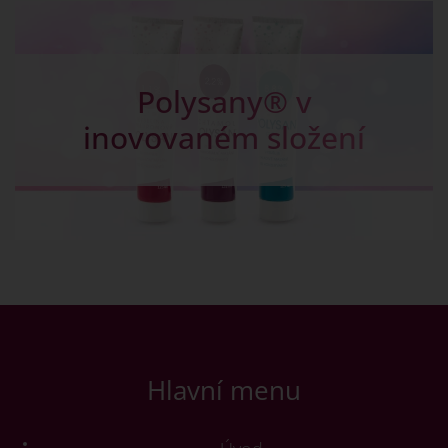
Polysany® v
inovovaném složení
Hlavní menu