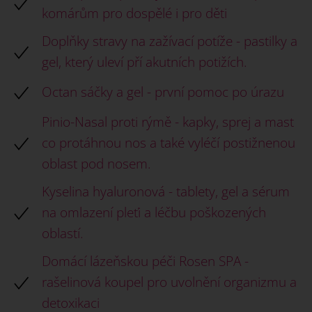
komárům pro dospělé i pro děti
Doplňky stravy na zažívací potíže - pastilky a
gel, který uleví pří akutních potižích.
Octan sáčky a gel - první pomoc po úrazu
Pinio-Nasal proti rýmě - kapky, sprej a mast
co protáhnou nos a také vyléčí postižnenou
oblast pod nosem.
Kyselina hyaluronová - tablety, gel a sérum
na omlazení pleťi a léčbu poškozených
oblastí.
Domácí lázeňskou péči Rosen SPA -
rašelinová koupel pro uvolnění organizmu a
detoxikaci