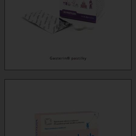
Gasterin® pastilky