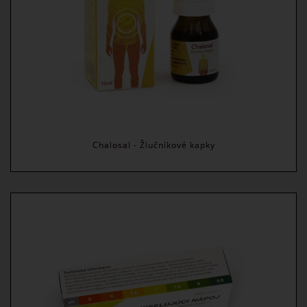
Chalosal - Žlučníkové kapky