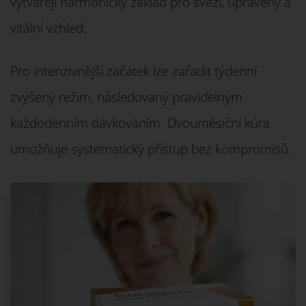
vytvářejí harmonický základ pro svěží, upravený a
vitální vzhled.
Pro intenzivnější začátek lze zařadit týdenní
zvýšený režim, následovaný pravidelným
každodenním dávkováním. Dvouměsíční kúra
umožňuje systematický přístup bez kompromisů.