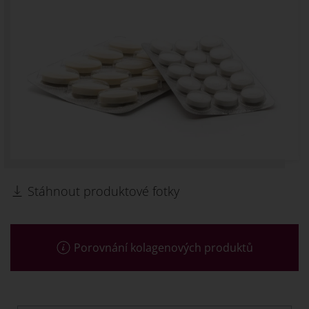
Stáhnout produktové fotky
Porovnání kolagenových produktů