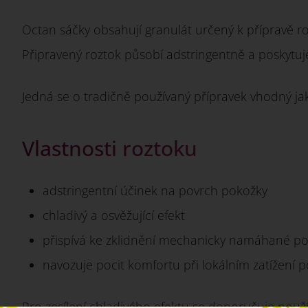
Octan sáčky obsahují granulát určený k přípravě r
Připravený roztok působí adstringentně a poskytuje
Jedná se o tradičně používaný přípravek vhodný jak
Vlastnosti roztoku
adstringentní účinek na povrch pokožky
chladivý a osvěžující efekt
přispívá ke zklidnění mechanicky namáhané p
navozuje pocit komfortu při lokálním zatížení 
Pro zesílení chladivého efektu se doporučuje použ