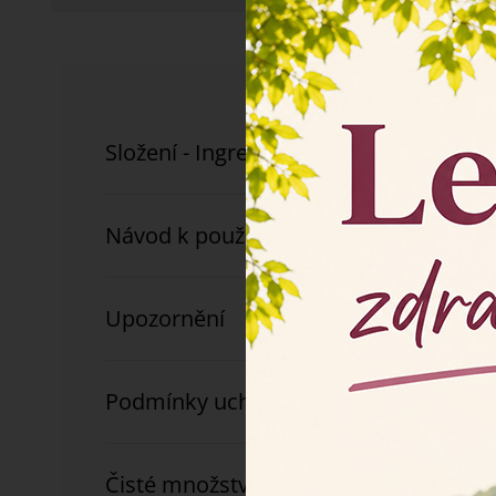
Složení - Ingredients (INCI):
Návod k použití
Upozornění
Podmínky uchování
Čisté množství