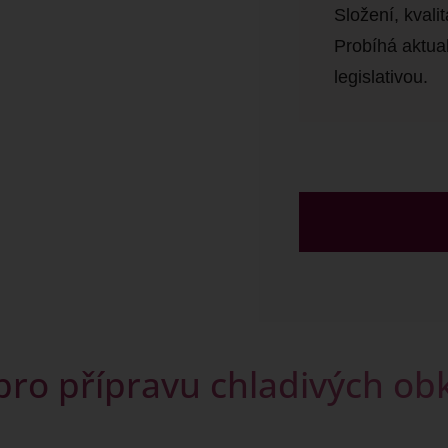
Složení, kval
Probíhá aktua
legislativou.
pro přípravu chladivých ob