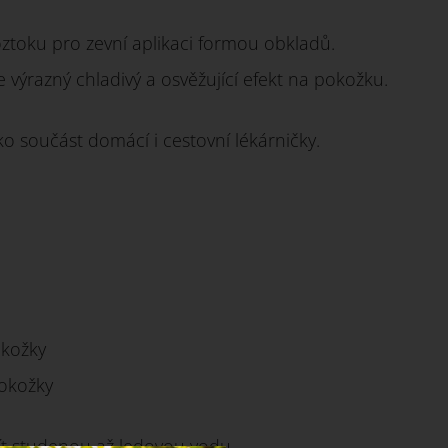
oztoku pro zevní aplikaci formou obkladů.
 výrazný chladivý a osvěžující efekt na pokožku.
o součást domácí i cestovní lékárničky.
okožky
pokožky
ít studenou až ledovou vodu.