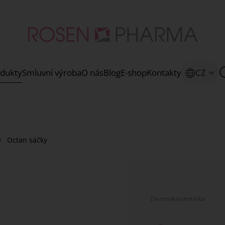
dukty
Smluvní výroba
O nás
Blog
E-shop
Kontakty
CZ
Octan sáčky
Dermokosmetika