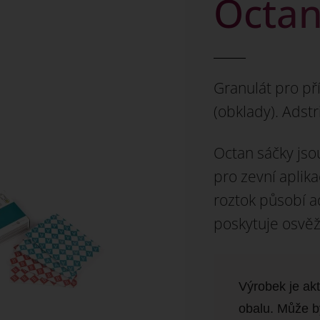
Octan
Granulát pro př
(obklady). Adst
Octan sáčky jso
pro zevní aplik
roztok působí a
poskytuje osvěžu
Výrobek je a
obalu. Může bý