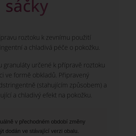
 sáčky
ípravu roztoku k zevnímu použití
ringentní a chladivá péče o pokožku.
u granuláty určené k přípravě roztoku
aci ve formě obkladů. Připravený
dstringentně (stahujícím způsobem) a
jící a chladivý efekt na pokožku.
ktuálně v přechodném období změny
t dodán ve stávající verzi obalu.