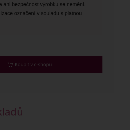
ita ani bezpečnost výrobku se nemění.
lizace označení v souladu s platnou
Koupit v e-shopu
kladů