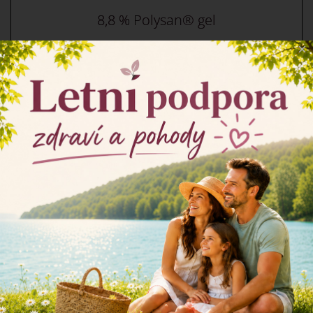
8,8 % Polysan® gel
×
Staňte se naším
obchodním
partnerem