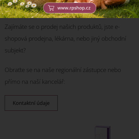
Zajímáte se o prodej našich produktů, jste e-
shopová prodejna, lékárna, nebo jiný obchodní
subjekt?
Obraťte se na naše regionální zástupce nebo
přímo na naší kancelář:
Kontaktní údaje