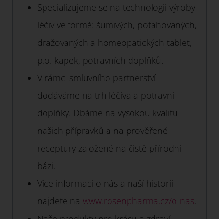
Specializujeme se na technologii výroby
léčiv ve formě: šumivých, potahovaných,
dražovaných a homeopatických tablet,
p.o. kapek, potravních doplňků.
V rámci smluvního partnerství
dodáváme na trh léčiva a potravní
doplňky. Dbáme na vysokou kvalitu
našich přípravků a na prověřené
receptury založené na čistě přírodní
bázi.
Více informací o nás a naší historii
najdete na
www.rosenpharma.cz/o-nas
.
Naše produkty pro krásu a zdraví