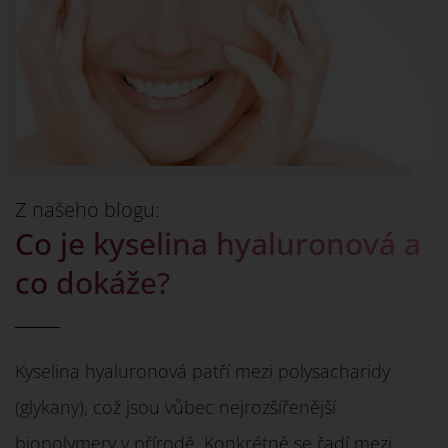
Z našeho blogu:
Co je kyselina hyaluronová a
co dokáže?
Kyselina hyaluronová patří mezi polysacharidy
(glykany), což jsou vůbec nejrozšířenější
biopolymery v přírodě. Konkrétně se řadí mezi