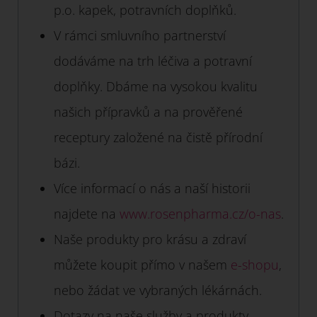
p.o. kapek, potravních doplňků.
V rámci smluvního partnerství
dodáváme na trh léčiva a potravní
doplňky. Dbáme na vysokou kvalitu
našich přípravků a na prověřené
receptury založené na čistě přírodní
bázi.
Více informací o nás a naší historii
najdete na
www.rosenpharma.cz/o-nas
.
Naše produkty pro krásu a zdraví
můžete koupit přímo v našem
e-shopu
,
nebo žádat ve vybraných lékárnách.
Dotazy na naše služby a produkty