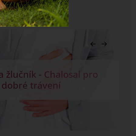
pokožku podle ročních
období