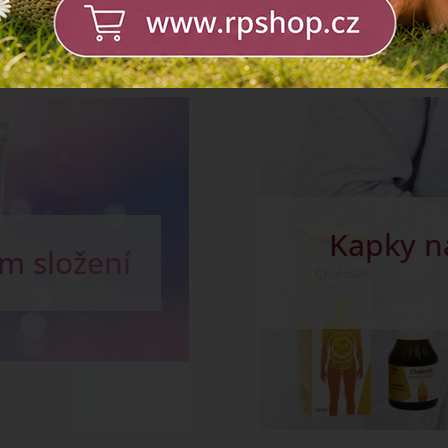
losal pro
Péče o 