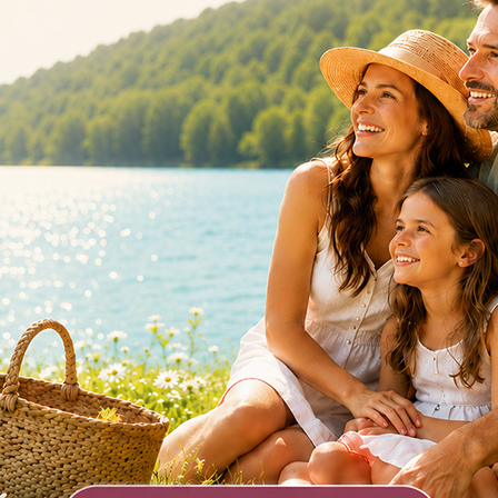
Předchozí
Následující
ejoblíbenější člán