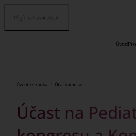
Přejít na hlavní obsah
Úvod
Pro
Úvodní stránka
Účastníme se
Účast na Pedia
kongresu a Ko