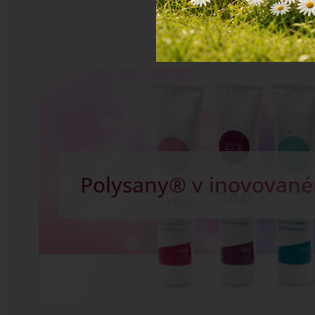
Kapky na žlučník - Cha
dobré trávení