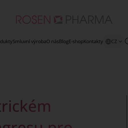
dukty
Smluvní výroba
O nás
Blog
E-shop
Kontakty
CZ
trickém
ngresu pro