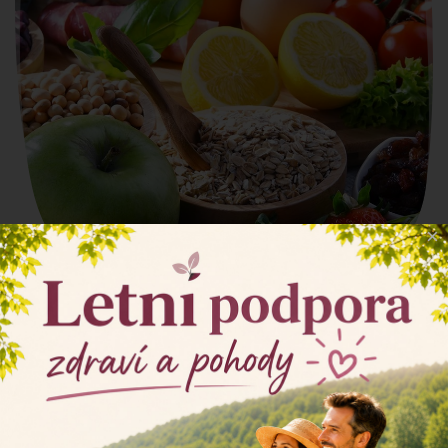
×
Přirozená strava, která zahrnuje zdravé a
vyvážené potraviny, je lepší zdroj vitamínů,
minerálů, bílkovin a dalších důležitých živin z
následujících důvodů.