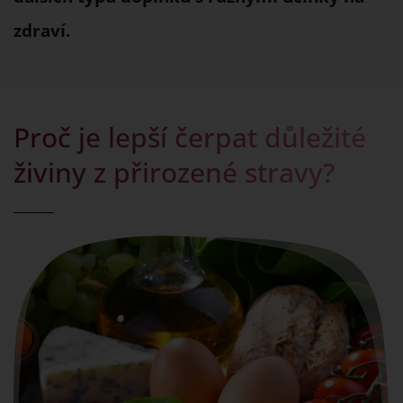
zdraví.
Proč je lepší čerpat důležité
živiny z přirozené stravy?