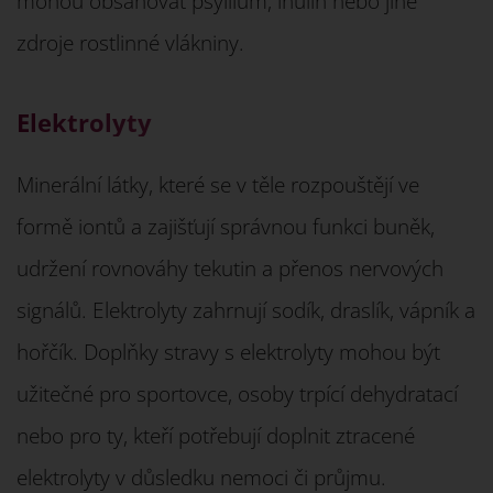
mohou obsahovat psyllium, inulin nebo jiné
zdroje rostlinné vlákniny.
Elektrolyty
Minerální látky, které se v těle rozpouštějí ve
formě iontů a zajišťují správnou funkci buněk,
udržení rovnováhy tekutin a přenos nervových
signálů. Elektrolyty zahrnují sodík, draslík, vápník a
hořčík. Doplňky stravy s elektrolyty mohou být
užitečné pro sportovce, osoby trpící dehydratací
nebo pro ty, kteří potřebují doplnit ztracené
elektrolyty v důsledku nemoci či průjmu.