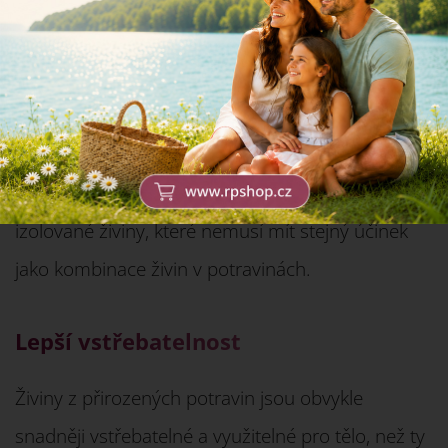
Komplexnost živin
Přirozená strava obsahuje širokou škálu živin,
které spolu úzce souvisí a působí synergeticky pro
optimální zdraví. Doplňky stravy obvykle poskytují
izolované živiny, které nemusí mít stejný účinek
jako kombinace živin v potravinách.
Lepší vstřebatelnost
Živiny z přirozených potravin jsou obvykle
snadněji vstřebatelné a využitelné pro tělo, než ty