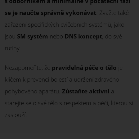
s odborníkem a minimálně v počáteční fázi
se je naučte správně vykonávat
. Zvažte také
zařazení specifických cvičebních systémů, jako
jsou
SM systém
nebo
DNS koncept
, do své
rutiny.
Nezapomeňte, že
pravidelná péče o tělo
je
klíčem k prevenci bolestí a udržení zdravého
pohybového aparátu.
Zůstaňte aktivní
a
starejte se o své tělo s respektem a péčí, kterou si
zaslouží.