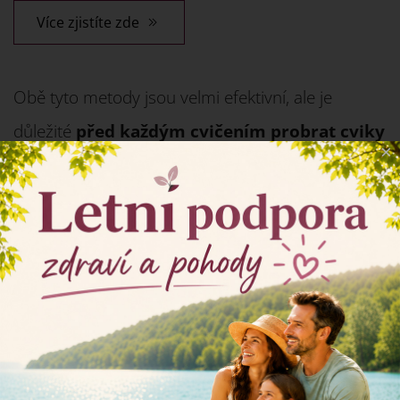
Více zjistíte zde
Obě tyto metody jsou velmi efektivní, ale je
důležité
před každým cvičením probrat cviky
×
s odborníkem a minimálně v počáteční fázi
se je naučit správně vykonávat
. Správná
technika je zásadní pro dosažení maximálního
efektu a prevenci problémů.
Jak cvičením předcházet