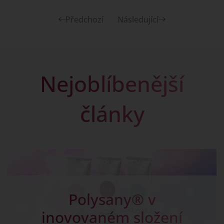
Předchozí
Následující
Nejoblíbenější
články
Kapky na žlučník -
Chalosal pro dobré