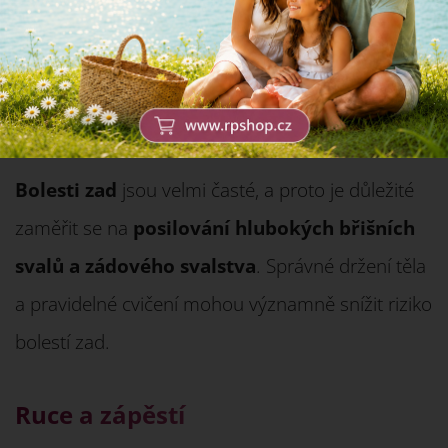
bolestem specifických částí
těla
Záda
Bolesti zad
jsou velmi časté, a proto je důležité
zaměřit se na
posilování hlubokých břišních
svalů a zádového svalstva
. Správné držení těla
a pravidelné cvičení mohou významně snížit riziko
bolestí zad.
Ruce a zápěstí