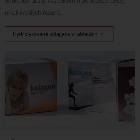
dobré kondici je výsledkem dlouhodobé péče,
nikoli rychlých řešení.
Hydrolyzované kolageny v tabletách