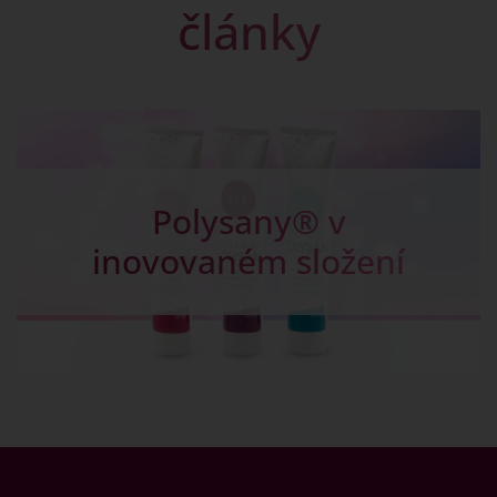
články
Kapky na žlučník -
Chalosal pro dobré
trávení