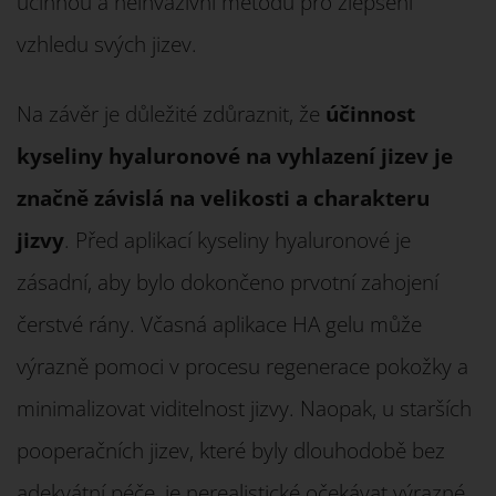
účinnou a neinvazivní metodu pro zlepšení
vzhledu svých jizev.
Na závěr je důležité zdůraznit, že
účinnost
kyseliny hyaluronové na vyhlazení jizev je
značně závislá na velikosti a charakteru
jizvy
. Před aplikací kyseliny hyaluronové je
zásadní, aby bylo dokončeno prvotní zahojení
čerstvé rány. Včasná aplikace HA gelu může
výrazně pomoci v procesu regenerace pokožky a
minimalizovat viditelnost jizvy. Naopak, u starších
pooperačních jizev, které byly dlouhodobě bez
adekvátní péče, je nerealistické očekávat výrazné