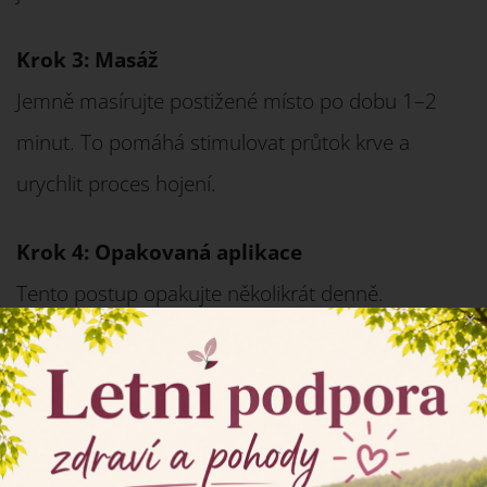
Krok 3: Masáž
Jemně masírujte postižené místo po dobu 1–2
minut. To pomáhá stimulovat průtok krve a
urychlit proces hojení.
Krok 4: Opakovaná aplikace
Tento postup opakujte několikrát denně.
×
Krok 5: Dlouhodobá péče
Pro dosažení nejlepších výsledků je doporučeno
tento postup dodržovat pravidelně po dobu
několika týdnů.