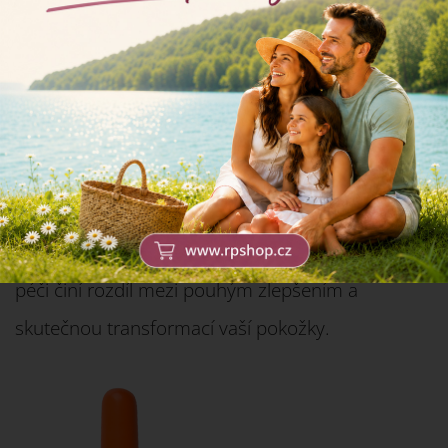
Je dobré mít na paměti, že kvalita výsledku je
přímým odrazem vašeho zájmu a péče o
postiženou oblast. Regulérní masáže jizvy, které
nemusí být vždy prováděny s gelem obsahujícím
kyselinu hyaluronovou, představují klíčový prvek k
úspěšnému vyhlazení. Tento závazek k detailní
péči činí rozdíl mezi pouhým zlepšením a
skutečnou transformací vaší pokožky.