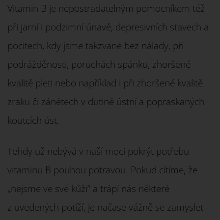
Vitamin B je nepostradatelným pomocníkem též
při jarní i podzimní únavě, depresivních stavech a
pocitech, kdy jsme takzvaně bez nálady, při
podrážděnosti, poruchách spánku, zhoršené
kvalitě pleti nebo například i při zhoršené kvalitě
zraku či zánětech v dutině ústní a popraskaných
koutcích úst.
Tehdy už nebývá v naší moci pokrýt potřebu
vitaminu B pouhou potravou. Pokud cítíme, že
„nejsme ve své kůži“ a trápí nás některé
z uvedených potíží, je načase vážně se zamyslet