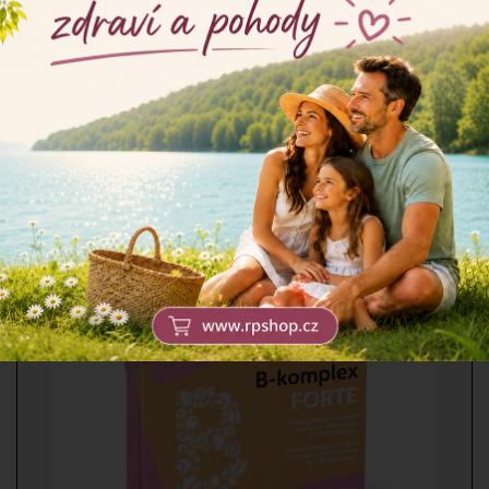
RosenPharma a.s.
Vitaminy B od RosenPharma