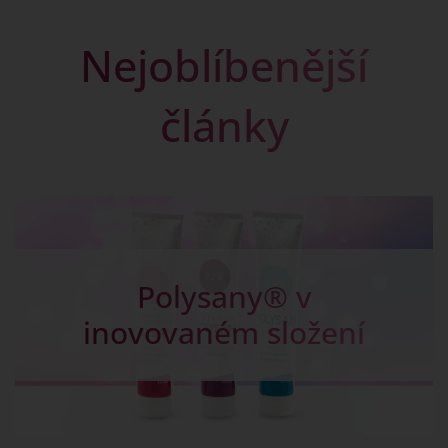
Nejoblíbenější
články
Kapky na žlučník -
Chalosal pro dobré
trávení