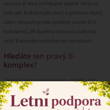
vitaminu B, který potřebujete doplnit. Může se
totiž stát, že B-komplex, který si přinesete domů,
vůbec neobsahuje tolik potřebný vitamin B12
(kobalamin), B9 (kyselinu listovou) a další, bez
nichž B-komplex rozhodně není komplexní.
Hledáte ten pravý B-
komplex?
Chcete-li svému potravinovému doplňku plně
×
důvěřovat nejen kvalitou, ale také co do celistvosti
obsaženého spektra vitaminů B, spolehněte se na
doplňky
české farmaceutické společnosti