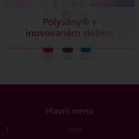
Kapky na žlučník -
Chalosal pro dobré
trávení
Hlavní menu
Úvod