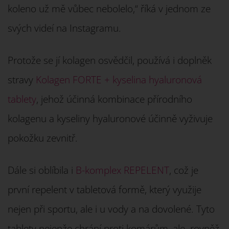
koleno už mě vůbec nebolelo,“ říká v jednom ze
svých videí na Instagramu.
Protože se jí kolagen osvědčil, používá i doplněk
stravy
Kolagen FORTE + kyselina hyaluronová
tablety
, jehož účinná kombinace přírodního
kolagenu a kyseliny hyaluronové účinně vyživuje
pokožku zevnitř.
Dále si oblíbila i
B-komplex REPELENT
, což je
první repelent v tabletová formě, který využije
nejen při sportu, ale i u vody a na dovolené. Tyto
tablety nejenže chrání proti komárům, ale rovněž