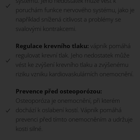
systému. Jeho nedostatek může vést k
poruchám funkce nervového systému, jako je
například snížená citlivost a problémy se
svalovými kontrakcemi.
Regulace krevního tlaku:
vápník pomáhá
regulovat krevní tlak. Jeho nedostatek může
vést ke zvýšení krevního tlaku a zvýšenému
riziku vzniku kardiovaskulárních onemocnění.
Prevence před osteoporózou:
Osteoporóza je onemocnění, při kterém
dochází k oslabení kostí. Vápník pomáhá
prevenci před tímto onemocněním a udržuje
kosti silné.