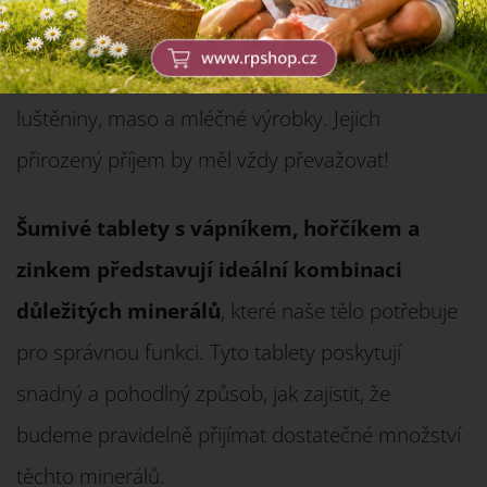
důležité dodat, že se tyto minerály vyskytují v
potravinách, jako jsou celozrnné výrobky,
luštěniny, maso a mléčné výrobky. Jejich
přirozený příjem by měl vždy převažovat!
Šumivé tablety s vápníkem, hořčíkem a
zinkem představují ideální kombinaci
důležitých minerálů
, které naše tělo potřebuje
pro správnou funkci. Tyto tablety poskytují
snadný a pohodlný způsob, jak zajistit, že
budeme pravidelně přijímat dostatečné množství
těchto minerálů.