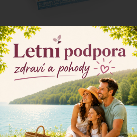
×
Šumivé tablety s vápníkem jsou k dostání
většinou samostatně. I proto jsme se rozhodli
nabídnout vápník v kombinaci s nejdůležitějšími
minerály
hořčíkem
a
zinkem
. Tyto minerály
pomáhají podporovat zdraví kostí a zubů stejně
jako celkové zdraví těla.
Hořčík
je nezbytný pro správnou funkci svalů,
nervů a kostí.
Zinek
pomáhá podporovat
imunitní systém a udržovat zdravou kůži. Je