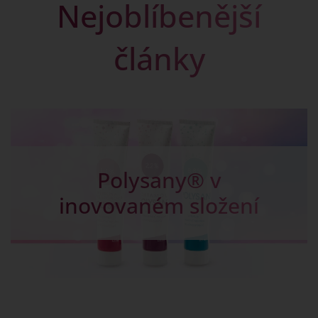
Nejoblíbenější
články
Kapky na žlučník -
Chalosal pro dobré
trávení