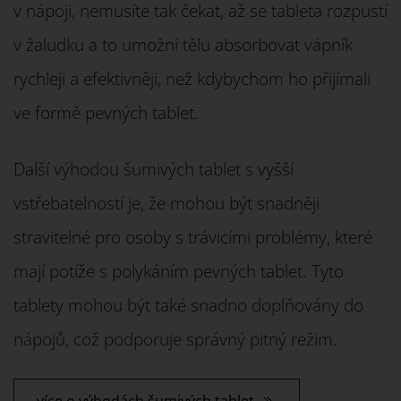
v nápoji, nemusíte tak čekat, až se tableta rozpustí
v žaludku a to umožní tělu absorbovat vápník
rychleji a efektivněji, než kdybychom ho přijímali
ve formě pevných tablet.
Další výhodou šumivých tablet s vyšší
vstřebatelností je, že mohou být snadněji
stravitelné pro osoby s trávicími problémy, které
mají potíže s polykáním pevných tablet. Tyto
tablety mohou být také snadno doplňovány do
nápojů, což podporuje správný pitný režim.
více o výhodách šumivých tablet